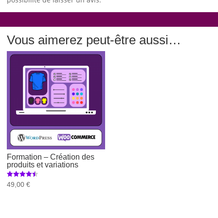
Vous aimerez peut-être aussi…
Formation – Création des
produits et variations
Note
49,00
€
4.46
sur 5